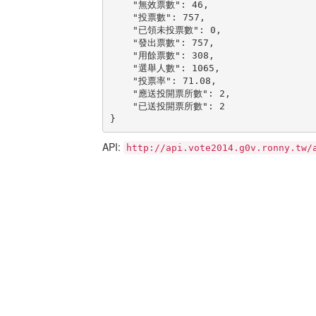
    "無效票數": 46,

    "投票數": 757,

    "已領未投票數": 0,

    "發出票數": 757,

    "用餘票數": 308,

    "選舉人數": 1065,

    "投票率": 71.08,

    "應送投開票所數": 2,

    "已送投開票所數": 2

}
API:
http://api.vote2014.g0v.ronny.tw/