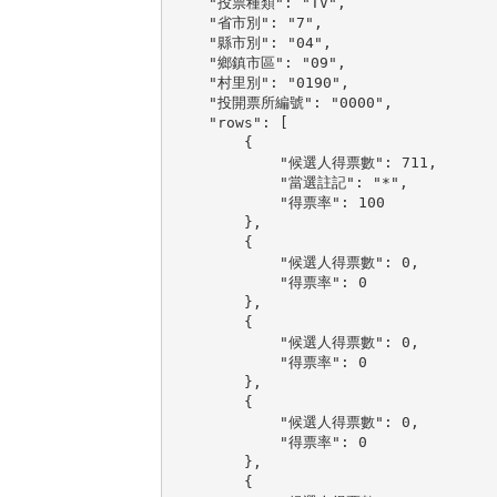
    "投票種類": "TV",

    "省市別": "7",

    "縣市別": "04",

    "鄉鎮市區": "09",

    "村里別": "0190",

    "投開票所編號": "0000",

    "rows": [

        {

            "候選人得票數": 711,

            "當選註記": "*",

            "得票率": 100

        },

        {

            "候選人得票數": 0,

            "得票率": 0

        },

        {

            "候選人得票數": 0,

            "得票率": 0

        },

        {

            "候選人得票數": 0,

            "得票率": 0

        },

        {
