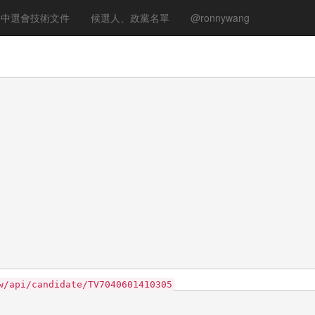
中選會技術文件
候選人、政黨名單
@ronnywang
w/api/candidate/TV7040601410305