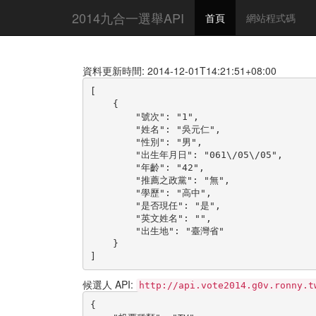
2014九合一選舉API
首頁
網站程式碼
資料更新時間: 2014-12-01T14:21:51+08:00
[

    {

        "號次": "1",

        "姓名": "吳元仁",

        "性別": "男",

        "出生年月日": "061\/05\/05",

        "年齡": "42",

        "推薦之政黨": "無",

        "學歷": "高中",

        "是否現任": "是",

        "英文姓名": "",

        "出生地": "臺灣省"

    }

]
候選人 API:
http://api.vote2014.g0v.ronny.t
{
