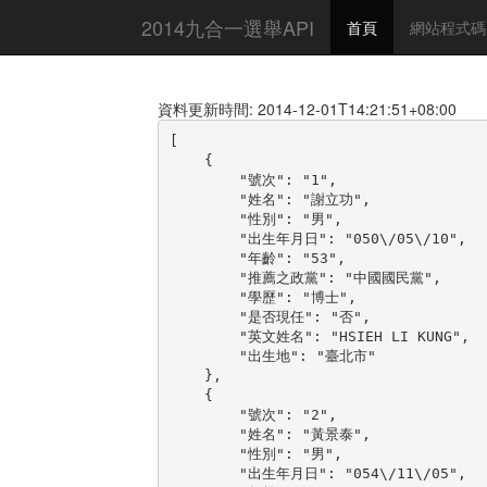
2014九合一選舉API
首頁
網站程式碼
資料更新時間: 2014-12-01T14:21:51+08:00
[

    {

        "號次": "1",

        "姓名": "謝立功",

        "性別": "男",

        "出生年月日": "050\/05\/10",

        "年齡": "53",

        "推薦之政黨": "中國國民黨",

        "學歷": "博士",

        "是否現任": "否",

        "英文姓名": "HSIEH LI KUNG",

        "出生地": "臺北市"

    },

    {

        "號次": "2",

        "姓名": "黃景泰",

        "性別": "男",

        "出生年月日": "054\/11\/05",
