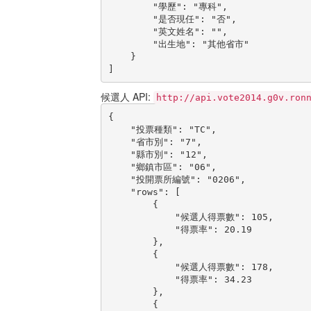
        "學歷": "專科",

        "是否現任": "否",

        "英文姓名": "",

        "出生地": "其他省市"

    }

]
候選人 API:
http://api.vote2014.g0v.ron
{

    "投票種類": "TC",

    "省市別": "7",

    "縣市別": "12",

    "鄉鎮市區": "06",

    "投開票所編號": "0206",

    "rows": [

        {

            "候選人得票數": 105,

            "得票率": 20.19

        },

        {

            "候選人得票數": 178,

            "得票率": 34.23

        },

        {
