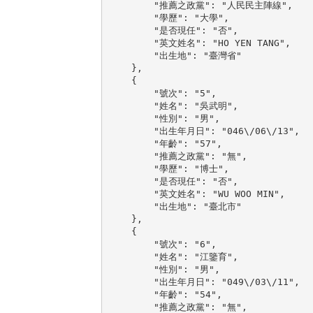
        "推薦之政黨": "人民民主陣線",

        "學歷": "大學",

        "是否現任": "否",

        "英文姓名": "HO YEN TANG",

        "出生地": "臺灣省"

    },

    {

        "號次": "5",

        "姓名": "吳武明",

        "性別": "男",

        "出生年月日": "046\/06\/13",

        "年齡": "57",

        "推薦之政黨": "無",

        "學歷": "博士",

        "是否現任": "否",

        "英文姓名": "WU WOO MIN",

        "出生地": "臺北市"

    },

    {

        "號次": "6",

        "姓名": "江鑒育",

        "性別": "男",

        "出生年月日": "049\/03\/11",

        "年齡": "54",

        "推薦之政黨": "無",
