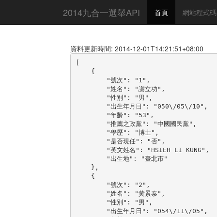
2014九合一選舉API
首頁
網站程式碼
資料更新時間: 2014-12-01T14:21:51+08:00
[

    {

        "號次": "1",

        "姓名": "謝立功",

        "性別": "男",

        "出生年月日": "050\/05\/10",

        "年齡": "53",

        "推薦之政黨": "中國國民黨",

        "學歷": "博士",

        "是否現任": "否",

        "英文姓名": "HSIEH LI KUNG",

        "出生地": "臺北市"

    },

    {

        "號次": "2",

        "姓名": "黃景泰",

        "性別": "男",

        "出生年月日": "054\/11\/05",
