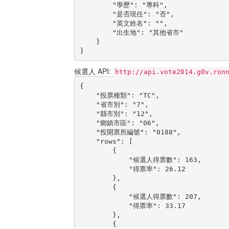
        "學歷": "專科",

        "是否現任": "否",

        "英文姓名": "",

        "出生地": "其他省市"

    }

]
候選人 API:
http://api.vote2014.g0v.ron
{

    "投票種類": "TC",

    "省市別": "7",

    "縣市別": "12",

    "鄉鎮市區": "06",

    "投開票所編號": "0188",

    "rows": [

        {

            "候選人得票數": 163,

            "得票率": 26.12

        },

        {

            "候選人得票數": 207,

            "得票率": 33.17

        },

        {
