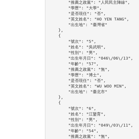
        "推薦之政黨": "人民民主陣線",

        "學歷": "大學",

        "是否現任": "否",

        "英文姓名": "HO YEN TANG",

        "出生地": "臺灣省"

    },

    {

        "號次": "5",

        "姓名": "吳武明",

        "性別": "男",

        "出生年月日": "046\/06\/13",

        "年齡": "57",

        "推薦之政黨": "無",

        "學歷": "博士",

        "是否現任": "否",

        "英文姓名": "WU WOO MIN",

        "出生地": "臺北市"

    },

    {

        "號次": "6",

        "姓名": "江鑒育",

        "性別": "男",

        "出生年月日": "049\/03\/11",

        "年齡": "54",

        "推薦之政黨": "無",
