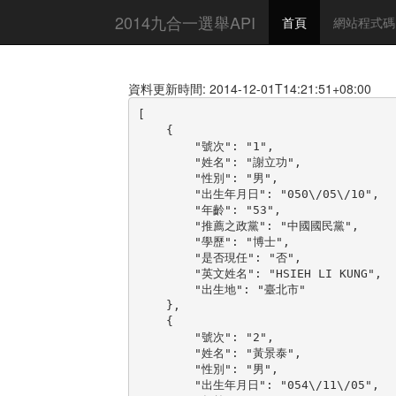
2014九合一選舉API
首頁
網站程式碼
資料更新時間: 2014-12-01T14:21:51+08:00
[

    {

        "號次": "1",

        "姓名": "謝立功",

        "性別": "男",

        "出生年月日": "050\/05\/10",

        "年齡": "53",

        "推薦之政黨": "中國國民黨",

        "學歷": "博士",

        "是否現任": "否",

        "英文姓名": "HSIEH LI KUNG",

        "出生地": "臺北市"

    },

    {

        "號次": "2",

        "姓名": "黃景泰",

        "性別": "男",

        "出生年月日": "054\/11\/05",
