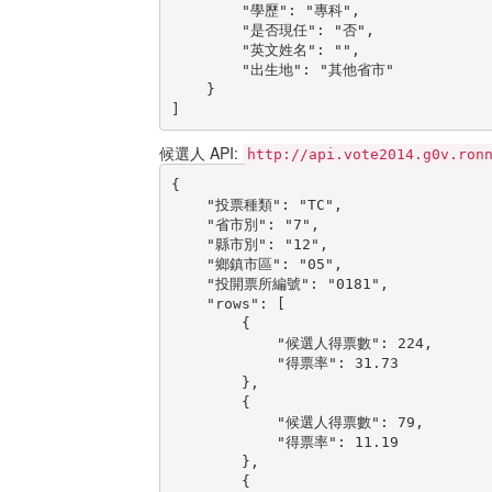
        "學歷": "專科",

        "是否現任": "否",

        "英文姓名": "",

        "出生地": "其他省市"

    }

]
候選人 API:
http://api.vote2014.g0v.ron
{

    "投票種類": "TC",

    "省市別": "7",

    "縣市別": "12",

    "鄉鎮市區": "05",

    "投開票所編號": "0181",

    "rows": [

        {

            "候選人得票數": 224,

            "得票率": 31.73

        },

        {

            "候選人得票數": 79,

            "得票率": 11.19

        },

        {
