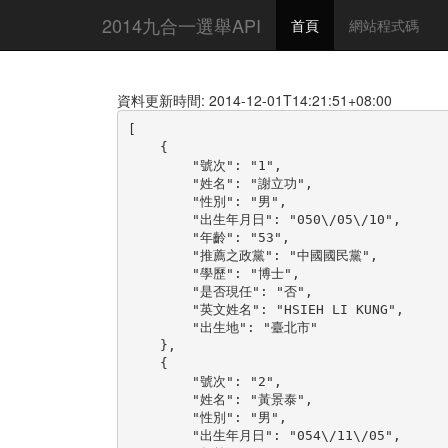
2014九合一選舉API
首頁
網站程式碼
資料更新時間: 2014-12-01T14:21:51+08:00
[

    {

        "號次": "1",

        "姓名": "謝立功",

        "性別": "男",

        "出生年月日": "050\/05\/10",

        "年齡": "53",

        "推薦之政黨": "中國國民黨",

        "學歷": "博士",

        "是否現任": "否",

        "英文姓名": "HSIEH LI KUNG",

        "出生地": "臺北市"

    },

    {

        "號次": "2",

        "姓名": "黃景泰",

        "性別": "男",

        "出生年月日": "054\/11\/05",
