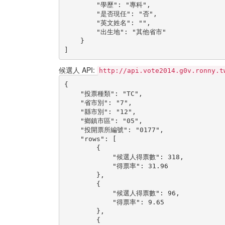
        "學歷": "專科",

        "是否現任": "否",

        "英文姓名": "",

        "出生地": "其他省市"

    }

]
候選人 API:
http://api.vote2014.g0v.ronny.t
{

    "投票種類": "TC",

    "省市別": "7",

    "縣市別": "12",

    "鄉鎮市區": "05",

    "投開票所編號": "0177",

    "rows": [

        {

            "候選人得票數": 318,

            "得票率": 31.96

        },

        {

            "候選人得票數": 96,

            "得票率": 9.65

        },

        {
