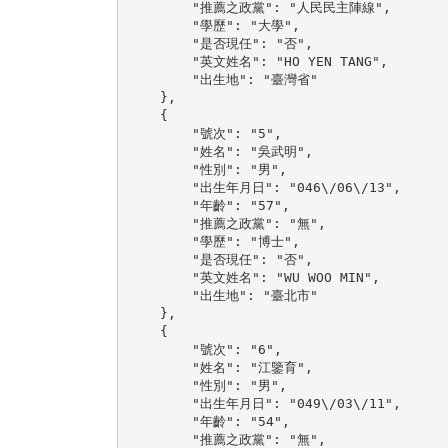
        "推薦之政黨": "人民民主陣線",

        "學歷": "大學",

        "是否現任": "否",

        "英文姓名": "HO YEN TANG",

        "出生地": "臺灣省"

    },

    {

        "號次": "5",

        "姓名": "吳武明",

        "性別": "男",

        "出生年月日": "046\/06\/13",

        "年齡": "57",

        "推薦之政黨": "無",

        "學歷": "博士",

        "是否現任": "否",

        "英文姓名": "WU WOO MIN",

        "出生地": "臺北市"

    },

    {

        "號次": "6",

        "姓名": "江鑒育",

        "性別": "男",

        "出生年月日": "049\/03\/11",

        "年齡": "54",

        "推薦之政黨": "無",
