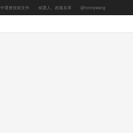
中選會技術文件
候選人、政黨名單
@ronnywang