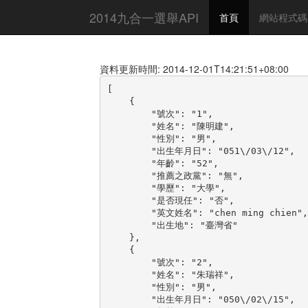
2014九合一選舉API
首頁
網站程式碼
資料更新時間: 2014-12-01T14:21:51+08:00
[

    {

        "號次": "1",

        "姓名": "陳明建",

        "性別": "男",

        "出生年月日": "051\/03\/12",

        "年齡": "52",

        "推薦之政黨": "無",

        "學歷": "大學",

        "是否現任": "否",

        "英文姓名": "chen ming chien",

        "出生地": "臺灣省"

    },

    {

        "號次": "2",

        "姓名": "朱瑞祥",

        "性別": "男",

        "出生年月日": "050\/02\/15",
