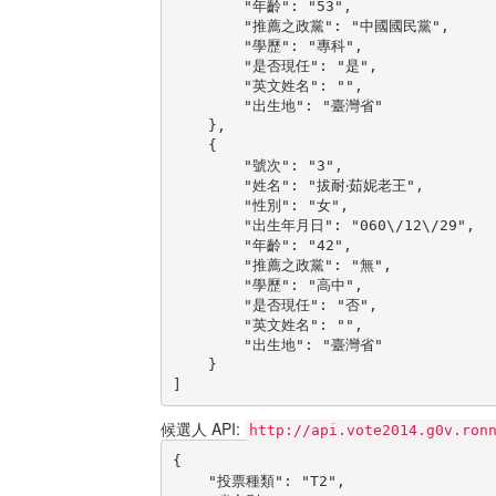
        "年齡": "53",

        "推薦之政黨": "中國國民黨",

        "學歷": "專科",

        "是否現任": "是",

        "英文姓名": "",

        "出生地": "臺灣省"

    },

    {

        "號次": "3",

        "姓名": "拔耐‧茹妮老王",

        "性別": "女",

        "出生年月日": "060\/12\/29",

        "年齡": "42",

        "推薦之政黨": "無",

        "學歷": "高中",

        "是否現任": "否",

        "英文姓名": "",

        "出生地": "臺灣省"

    }

]
候選人 API:
http://api.vote2014.g0v.ron
{

    "投票種類": "T2",
