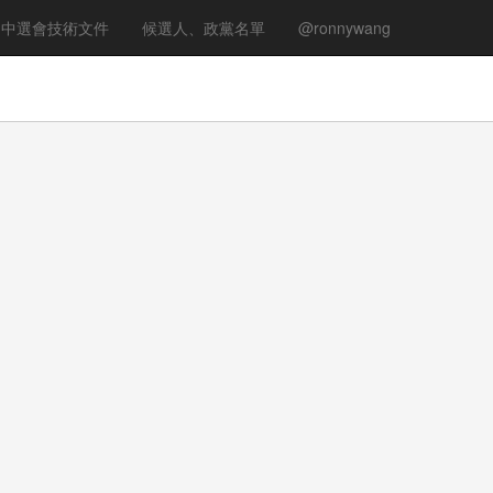
中選會技術文件
候選人、政黨名單
@ronnywang