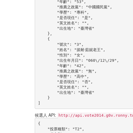
        "年齡": "53",

        "推薦之政黨": "中國國民黨",

        "學歷": "專科",

        "是否現任": "是",

        "英文姓名": "",

        "出生地": "臺灣省"

    },

    {

        "號次": "3",

        "姓名": "拔耐‧茹妮老王",

        "性別": "女",

        "出生年月日": "060\/12\/29",

        "年齡": "42",

        "推薦之政黨": "無",

        "學歷": "高中",

        "是否現任": "否",

        "英文姓名": "",

        "出生地": "臺灣省"

    }

]
候選人 API:
http://api.vote2014.g0v.ronny.t
{

    "投票種類": "T2",
