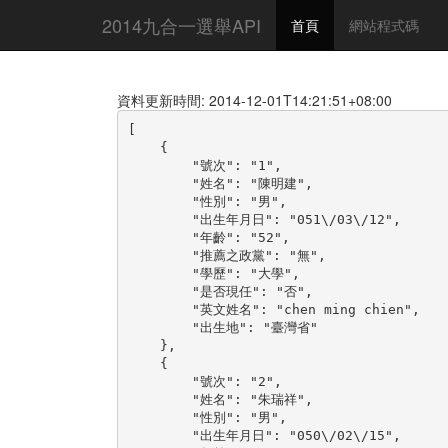
2014九合一選舉API
首頁
網站程式碼
資料更新時間: 2014-12-01T14:21:51+08:00
[

    {

        "號次": "1",

        "姓名": "陳明建",

        "性別": "男",

        "出生年月日": "051\/03\/12",

        "年齡": "52",

        "推薦之政黨": "無",

        "學歷": "大學",

        "是否現任": "否",

        "英文姓名": "chen ming chien",

        "出生地": "臺灣省"

    },

    {

        "號次": "2",

        "姓名": "朱瑞祥",

        "性別": "男",

        "出生年月日": "050\/02\/15",
