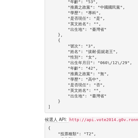
        "年齡": "53",

        "推薦之政黨": "中國國民黨",

        "學歷": "專科",

        "是否現任": "是",

        "英文姓名": "",

        "出生地": "臺灣省"

    },

    {

        "號次": "3",

        "姓名": "拔耐‧茹妮老王",

        "性別": "女",

        "出生年月日": "060\/12\/29",

        "年齡": "42",

        "推薦之政黨": "無",

        "學歷": "高中",

        "是否現任": "否",

        "英文姓名": "",

        "出生地": "臺灣省"

    }

]
候選人 API:
http://api.vote2014.g0v.ron
{

    "投票種類": "T2",
