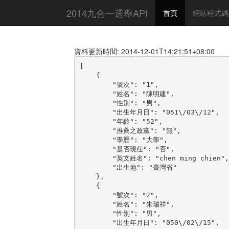
2014九合一選舉API
首頁
網站程式碼
資料更新時間: 2014-12-01T14:21:51+08:00
[

    {

        "號次": "1",

        "姓名": "陳明建",

        "性別": "男",

        "出生年月日": "051\/03\/12",

        "年齡": "52",

        "推薦之政黨": "無",

        "學歷": "大學",

        "是否現任": "否",

        "英文姓名": "chen ming chien",

        "出生地": "臺灣省"

    },

    {

        "號次": "2",

        "姓名": "朱瑞祥",

        "性別": "男",

        "出生年月日": "050\/02\/15",
