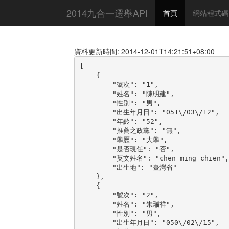
2014九合一選舉API
首頁
網站程式碼
資料更新時間: 2014-12-01T14:21:51+08:00
[

    {

        "號次": "1",

        "姓名": "陳明建",

        "性別": "男",

        "出生年月日": "051\/03\/12",

        "年齡": "52",

        "推薦之政黨": "無",

        "學歷": "大學",

        "是否現任": "否",

        "英文姓名": "chen ming chien",

        "出生地": "臺灣省"

    },

    {

        "號次": "2",

        "姓名": "朱瑞祥",

        "性別": "男",

        "出生年月日": "050\/02\/15",
