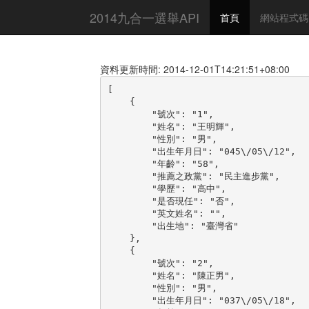
2014九合一選舉API
首頁
網站程式碼
資料更新時間: 2014-12-01T14:21:51+08:00
[

    {

        "號次": "1",

        "姓名": "王明輝",

        "性別": "男",

        "出生年月日": "045\/05\/12",

        "年齡": "58",

        "推薦之政黨": "民主進步黨",

        "學歷": "高中",

        "是否現任": "否",

        "英文姓名": "",

        "出生地": "臺灣省"

    },

    {

        "號次": "2",

        "姓名": "陳正男",

        "性別": "男",

        "出生年月日": "037\/05\/18",
