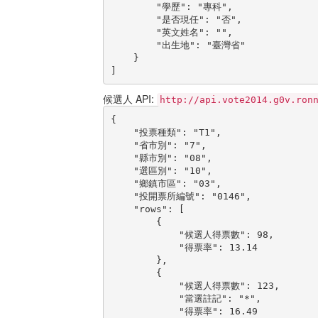
        "學歷": "專科",

        "是否現任": "否",

        "英文姓名": "",

        "出生地": "臺灣省"

    }

]
候選人 API:
http://api.vote2014.g0v.ron
{

    "投票種類": "T1",

    "省市別": "7",

    "縣市別": "08",

    "選區別": "10",

    "鄉鎮市區": "03",

    "投開票所編號": "0146",

    "rows": [

        {

            "候選人得票數": 98,

            "得票率": 13.14

        },

        {

            "候選人得票數": 123,

            "當選註記": "*",

            "得票率": 16.49
