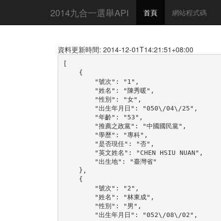
2014九合一選舉API
首頁
網站程式碼
資料更新時間: 2014-12-01T14:21:51+08:00
[

    {

        "號次": "1",

        "姓名": "陳秀暖",

        "性別": "女",

        "出生年月日": "050\/04\/25",

        "年齡": "53",

        "推薦之政黨": "中國國民黨",

        "學歷": "專科",

        "是否現任": "否",

        "英文姓名": "CHEN HSIU NUAN",

        "出生地": "臺灣省"

    },

    {

        "號次": "2",

        "姓名": "林東成",

        "性別": "男",

        "出生年月日": "052\/08\/02",
