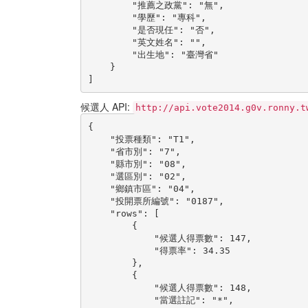
        "推薦之政黨": "無",

        "學歷": "專科",

        "是否現任": "否",

        "英文姓名": "",

        "出生地": "臺灣省"

    }

]
候選人 API:
http://api.vote2014.g0v.ronny.t
{

    "投票種類": "T1",

    "省市別": "7",

    "縣市別": "08",

    "選區別": "02",

    "鄉鎮市區": "04",

    "投開票所編號": "0187",

    "rows": [

        {

            "候選人得票數": 147,

            "得票率": 34.35

        },

        {

            "候選人得票數": 148,

            "當選註記": "*",
