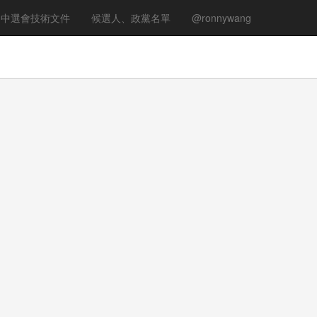
中選會技術文件
候選人、政黨名單
@ronnywang