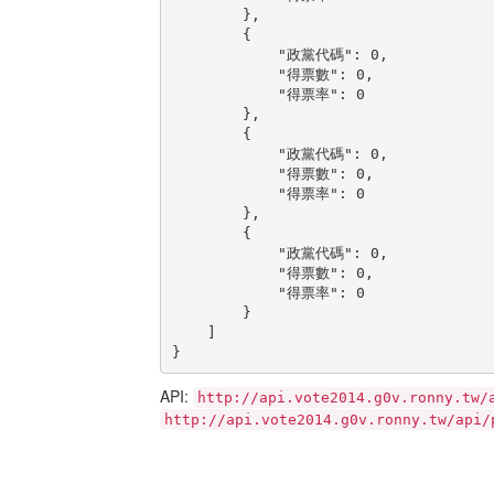
        },

        {

            "政黨代碼": 0,

            "得票數": 0,

            "得票率": 0

        },

        {

            "政黨代碼": 0,

            "得票數": 0,

            "得票率": 0

        },

        {

            "政黨代碼": 0,

            "得票數": 0,

            "得票率": 0

        }

    ]

}
API:
http://api.vote2014.g0v.ronny.tw/
http://api.vote2014.g0v.ronny.tw/api/