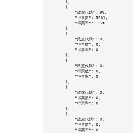
        },

        {

            "政黨代碼": 99,

            "得票數": 5061,

            "得票率": 1520

        },

        {

            "政黨代碼": 0,

            "得票數": 0,

            "得票率": 0

        },

        {

            "政黨代碼": 0,

            "得票數": 0,

            "得票率": 0

        },

        {

            "政黨代碼": 0,

            "得票數": 0,

            "得票率": 0

        },

        {

            "政黨代碼": 0,

            "得票數": 0,

            "得票率": 0
