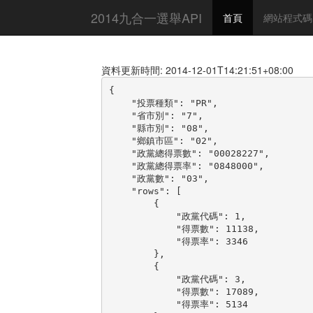
2014九合一選舉API
首頁
網站程式碼
資料更新時間: 2014-12-01T14:21:51+08:00
{

    "投票種類": "PR",

    "省市別": "7",

    "縣市別": "08",

    "鄉鎮市區": "02",

    "政黨總得票數": "00028227",

    "政黨總得票率": "0848000",

    "政黨數": "03",

    "rows": [

        {

            "政黨代碼": 1,

            "得票數": 11138,

            "得票率": 3346

        },

        {

            "政黨代碼": 3,

            "得票數": 17089,

            "得票率": 5134
