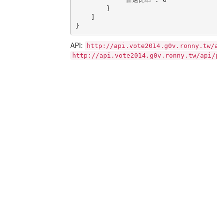
        }

    ]

}
API:
http://api.vote2014.g0v.ronny.tw/
http://api.vote2014.g0v.ronny.tw/api/