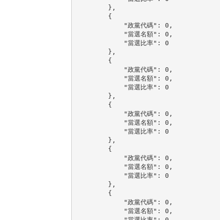
        },

        {

            "政黨代碼": 0,

            "當選名額": 0,

            "當選比率": 0

        },

        {

            "政黨代碼": 0,

            "當選名額": 0,

            "當選比率": 0

        },

        {

            "政黨代碼": 0,

            "當選名額": 0,

            "當選比率": 0

        },

        {

            "政黨代碼": 0,

            "當選名額": 0,

            "當選比率": 0

        },

        {

            "政黨代碼": 0,

            "當選名額": 0,

            "當選比率": 0
