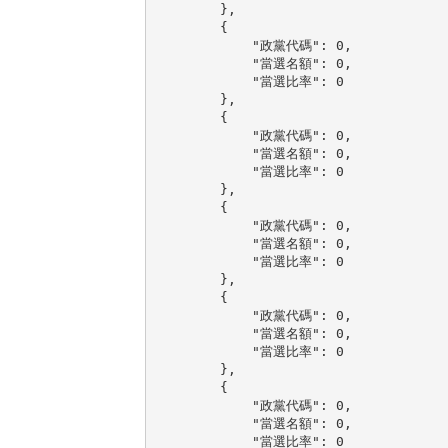
        },

        {

            "政黨代碼": 0,

            "當選名額": 0,

            "當選比率": 0

        },

        {

            "政黨代碼": 0,

            "當選名額": 0,

            "當選比率": 0

        },

        {

            "政黨代碼": 0,

            "當選名額": 0,

            "當選比率": 0

        },

        {

            "政黨代碼": 0,

            "當選名額": 0,

            "當選比率": 0

        },

        {

            "政黨代碼": 0,

            "當選名額": 0,

            "當選比率": 0
