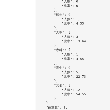
            "人數": 0,

            "比率": 0

        },

        "碩士": {

            "人數": 1,

            "比率": 4.55

        },

        "大學": {

            "人數": 3,

            "比率": 13.64

        },

        "專科": {

            "人數": 1,

            "比率": 4.55

        },

        "高中": {

            "人數": 5,

            "比率": 22.73

        },

        "其他": {

            "人數": 12,

            "比率": 54.55

        }

    },

    "政黨數": 3,
